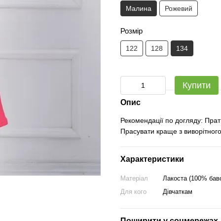
Малина
Рожевий
Розмір
122
128
134
Купити
Опис
Рекомендації по догляду: Прат
Прасувати краще з виворітного
Характеристики
Матеріал
Лакоста (100% бав
Для кого
Дівчаткам
Поширити у соцмережах