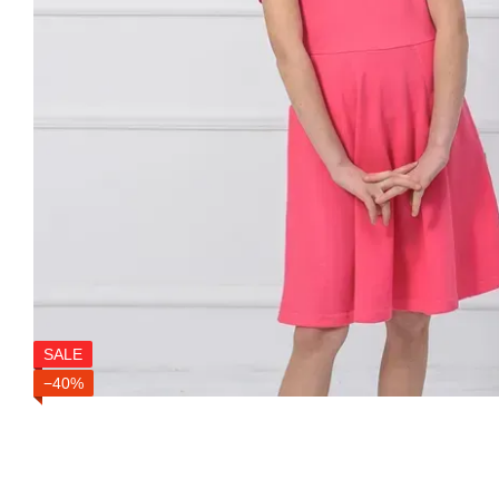
SALE
−40%