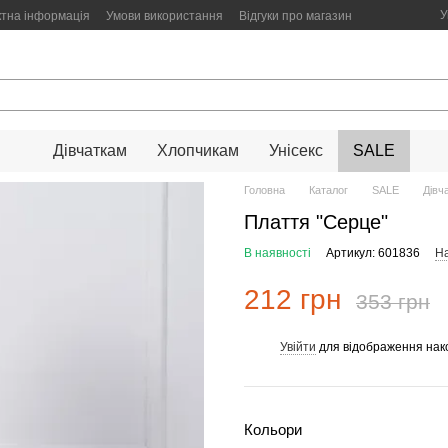
У
ктна інформація
Умови використання
Відгуки про магазин
Дівчаткам
Хлопчикам
Унісекс
SALE
Головна
Каталог
SALE
Дівч
Плаття "Серце"
В наявності
Артикул: 601836
На
212 грн
353 грн
Увійти
для відображення нак
%
Кольори