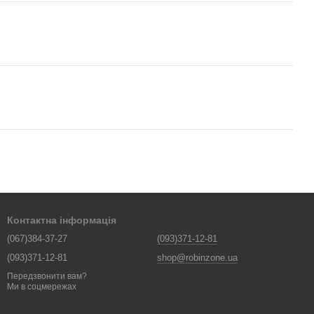
Контактна інформація
(067)384-37-27
(093)371-12-81
(093)371-12-81
shop@robinzone.ua
Передзвонити вам?
Ми в соцмережах