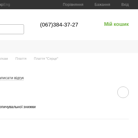
Порівняння
кр
Eng
Бажання
Вхід
(067)384-37-27
Мій кошик
аткам
Плаття
Плаття "Серце"
писати відгук
опичувальної знижки