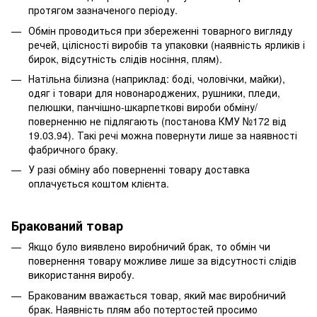
протягом зазначеного періоду.
Обмін проводиться при збереженні товарного вигляду
речей, цілісності виробів та упаковки (наявність ярликів і
бирок, відсутність слідів носіння, плям).
Натільна білизна (наприклад: боді, чоловічки, майки),
одяг і товари для новонароджених, рушники, пледи,
пелюшки, панчішно-шкарпеткові вироби обміну/
поверненню не підлягають (постанова КМУ №172 від
19.03.94). Такі речі можна повернути лише за наявності
фабричного браку.
У разі обміну або поверненні товару доставка
оплачується коштом клієнта.
Бракований товар
Якщо було виявлено виробничий брак, то обмін чи
повернення товару можливе лише за відсутності слідів
використання виробу.
Бракованим вважається товар, який має виробничий
брак. Наявність плям або потертостей просимо