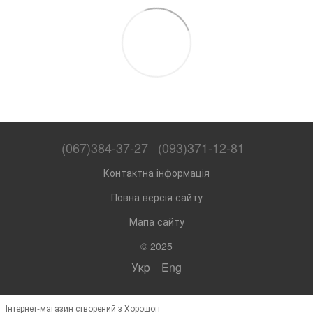
(067)384-37-27
(093)371-12-81
Контактна інформація
Повна версія сайту
Мапа сайту
© 2025
Укр
Eng
Інтернет-магазин створений з Хорошоп