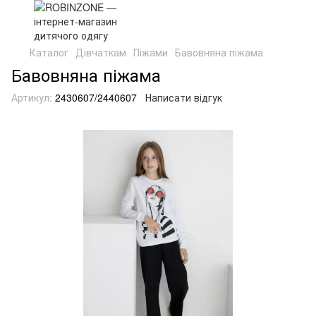
Каталог
Дівчаткам
Піжами
Бавовняна піжама
Бавовняна піжама
Артикул:
2430607/2440607
Написати відгук