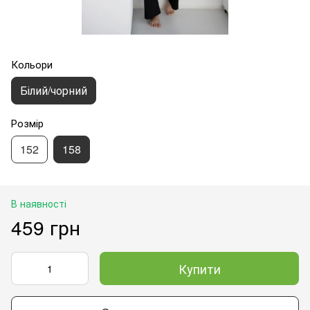
Кольори
Білий/чорний
Розмір
152
158
В наявності
459 грн
Купити