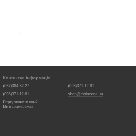
Контактна інформація
(067)384-37-27
(093)371-12-81
(093)371-12-81
shop@robinzone.ua
Передзвонити вам?
Ми в соцмережах