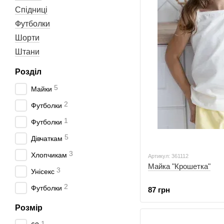
Спідниці
Футболки
Шорти
Штани
Розділ
5
Майки
2
Футболки
1
Футболки
5
Дівчаткам
3
Хлопчикам
Артикул: 361112
Майка "Крошетка"
3
Унісекс
2
Футболки
87 грн
Розмір
1