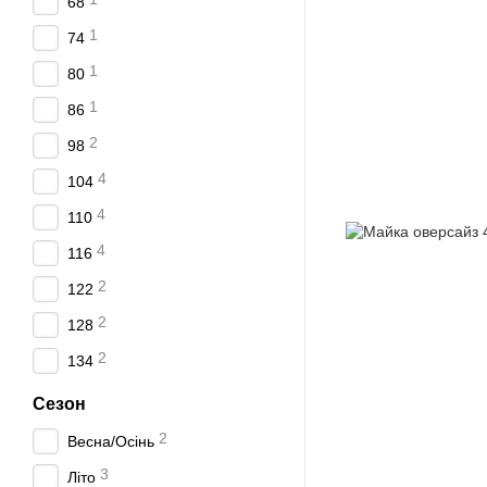
68
1
74
1
80
1
86
2
98
4
104
4
110
4
116
2
122
2
128
2
134
Сезон
2
Весна/Осінь
3
Літо