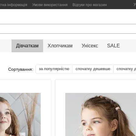
У
ктна інформація
Умови використання
Відгуки про магазин
Дівчаткам
Хлопчикам
Унісекс
SALE
за популярністю
спочатку дешевше
спочатку 
Сортування: