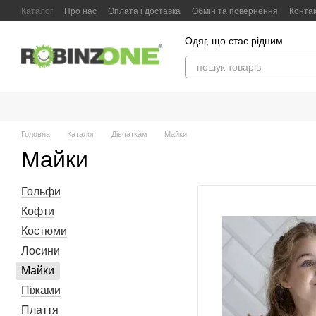
Перейти до основного контенту
Каталог
Про нас
Оплата і доставка
Обмін та повернення
Конта
Одяг, що стає рідним
Головна
Каталог
Дівчаткам
Майки
Майки
Гольфи
Кофти
Костюми
Лосини
Майки
Піжами
Плаття