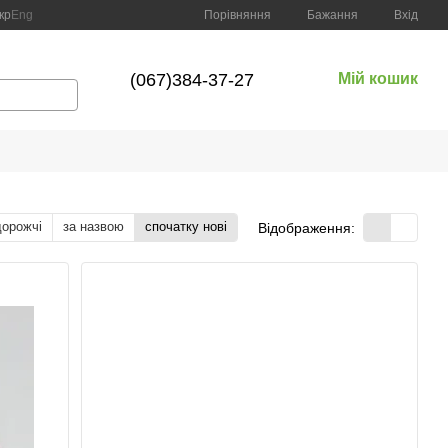
Порівняння
кр
Eng
Бажання
Вхід
(067)384-37-27
Мій кошик
дорожчі
за назвою
спочатку нові
Відображення: