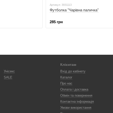
Артикул: 3931113
Футболка "Чарівна паличка"
285 грн
Клієнтам
Унісекс
Вхід до кабінету
SALE
Каталог
Про нас
Оплата і доставка
Обмін та повернення
Контактна інформація
Умови використання