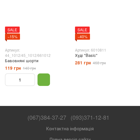
SALE
SALE
−15%
−40%
Артикул:
Артикул: 6010811
Худі "Basic"
44_1012/45_1012/661012
Бавовняні шорти
281 грн
468 грн
119 грн
140 грн
(067)384-37-27
(093)371-12-81
Контактна інформація
Повна версія сайту