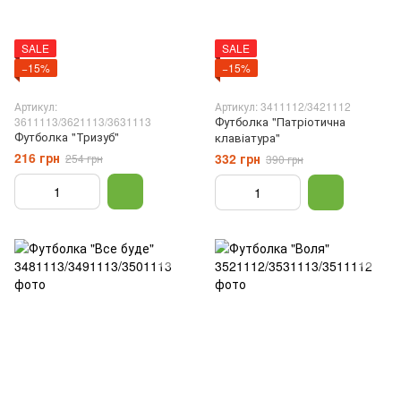
SALE
SALE
−15%
−15%
Артикул:
Артикул: 3411112/3421112
Футболка "Патріотична
3611113/3621113/3631113
Футболка "Тризуб"
клавіатура"
216 грн
332 грн
254 грн
390 грн