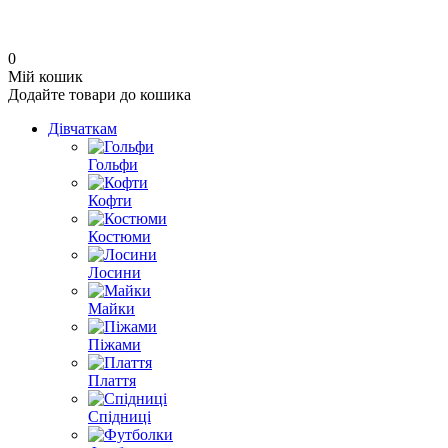
0
Мій кошик
Додайте товари до кошика
Дівчаткам
Гольфи
Кофти
Костюми
Лосини
Майки
Піжами
Плаття
Спідниці