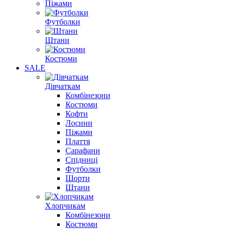
Піжами
Футболки
Штани
Костюми
SALE
Дівчаткам
Комбінезони
Костюми
Кофти
Лосини
Піжами
Плаття
Сарафани
Спідниці
Футболки
Шорти
Штани
Хлопчикам
Комбінезони
Костюми