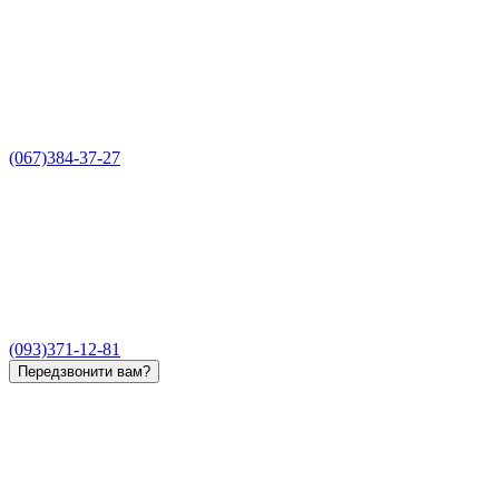
(067)384-37-27
(093)371-12-81
Передзвонити вам?