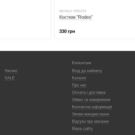
Артикул: 4301212
Костюм "Rodeo"
330 грн
Клієнтам
Унісекс
Вхід до кабінету
SALE
Каталог
Про нас
Оплата і доставка
Обмін та повернення
Контактна інформація
Умови використання
Відгуки про магазин
Мапа сайту