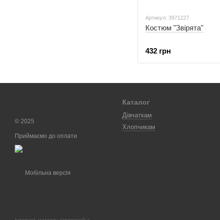
Артикул: 3971227
Костюм "Звірята"
432 грн
Каталог
Дівчаткам
© 2025
Хлопчикам
Приймаємо до оплати
Мобільна версія