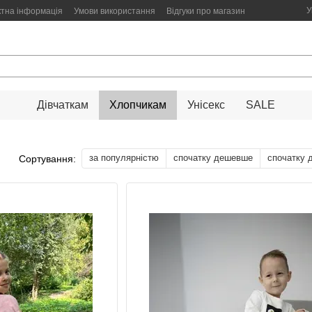
У
ктна інформація
Умови використання
Відгуки про магазин
Дівчаткам
Хлопчикам
Унісекс
SALE
за популярністю
спочатку дешевше
спочатку 
Сортування: