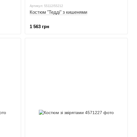
Артикул: 55112/55212
Костюм "Тедді" з кишенями
1 563 грн