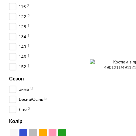
3
116
2
122
1
128
1
134
1
140
1
146
1
152
Сезон
8
Зима
5
Весна/Осінь
2
Літо
Колір