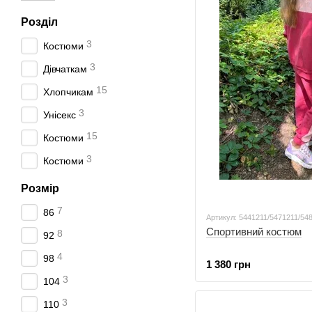
Розділ
3
Костюми
3
Дівчаткам
15
Хлопчикам
3
Унісекс
15
Костюми
3
Костюми
Розмір
7
86
Артикул: 5441211/5471211/54
Спортивний костюм
8
92
4
98
1 380 грн
3
104
3
110