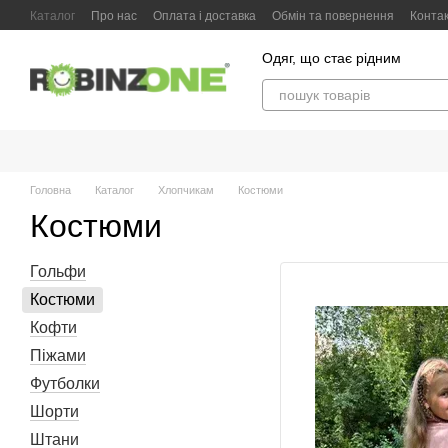
Перейти до основного контенту
Каталог
Про нас
Оплата і доставка
Обмін та повернення
Конта
Одяг, що стає рідним
Головна
Каталог
Хлопчикам
Костюми
Костюми
Гольфи
Костюми
Кофти
Піжами
Футболки
Шорти
Штани