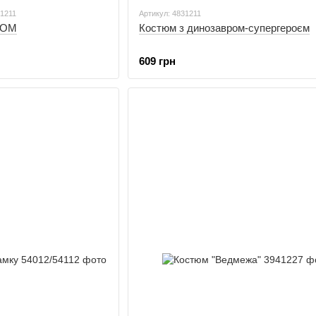
21211
Артикул: 4831211
OOM
Костюм з динозавром-супергероєм
609 грн