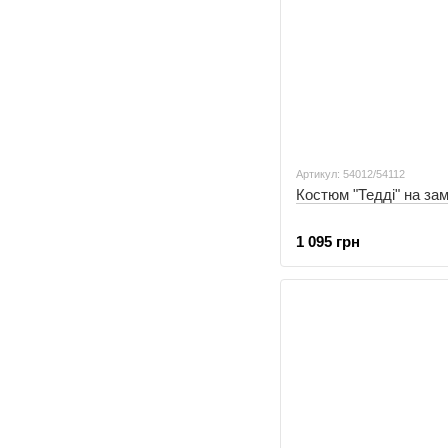
Артикул: 54012/54112
Костюм "Тедді" на за
1 095 грн