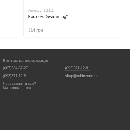
Артикул: 4311212
Костюм "Swimming"
314 грн
Контактна інформація
(067)384-37-27
(093)371-12-81
(093)371-12-81
shop@robinzone.ua
Передзвонити вам?
Ми в соцмережах