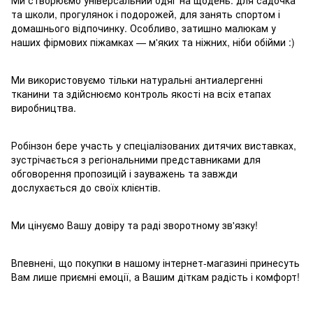
Ми створюємо універсальний одяг на щодень: для садочка
та школи, прогулянок і подорожей, для занять спортом і
домашнього відпочинку. Особливо, затишно малюкам у
наших фірмових піжамках — м'яких та ніжних, ніби обійми :)
Ми використовуємо тільки натуральні антиалергенні
тканини та здійснюємо контроль якості на всіх етапах
виробництва.
Робінзон бере участь у спеціалізованих дитячих виставках,
зустрічається з регіональними представниками для
обговорення пропозицій і зауважень та завжди
дослухається до своїх клієнтів.
Ми цінуємо Вашу довіру та раді зворотному зв'язку!
Впевнені, що покупки в нашому інтернет-магазині принесуть
Вам лише приємні емоції, а Вашим діткам радість і комфорт!