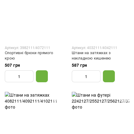
Артикул: 3982111/4072111
Артикул: 4032111/4042111
Спортивні брюки прямого
Штани на затяжках з
крою
накладною кишенею
507 грн
587 грн