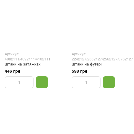
Артикул:
Артикул:
4082111/4092111/4102111
2242127/2552127/2562127/3762127
Штани на затяжках
Штани на футері
446 грн
598 грн