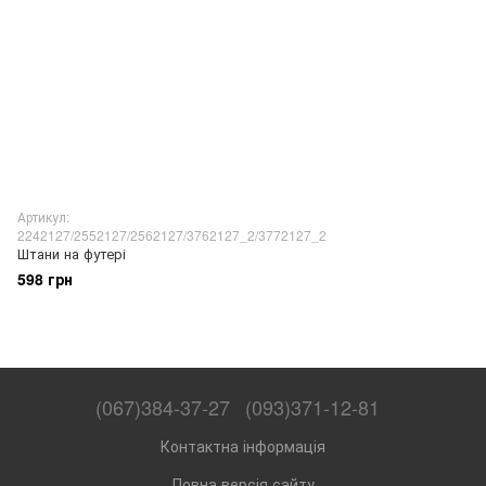
Артикул:
2242127/2552127/2562127/3762127_2/3772127_2
Штани на футері
598 грн
(067)384-37-27
(093)371-12-81
Контактна інформація
Повна версія сайту