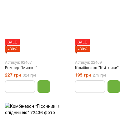
SALE
SALE
−30%
−30%
Артикул: 92407
Артикул: 22409
Ромпер "Мишка"
Комбінезон "Квіточки"
227 грн
195 грн
324 грн
279 грн