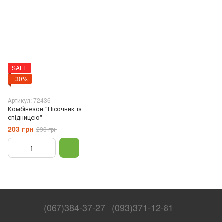
SALE
−30%
Артикул: 72436
Комбiнезон "Пісочник із
спідницею"
203 грн
290 грн
(067)384-37-27
(093)371-12-81