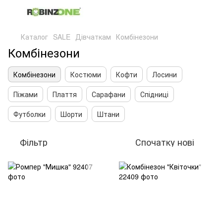
Каталог
SALE
Дівчаткам
Комбінезони
Комбінезони
Комбінезони
Костюми
Кофти
Лосини
Піжами
Плаття
Сарафани
Спідниці
Футболки
Шорти
Штани
Фільтр
Спочатку нові