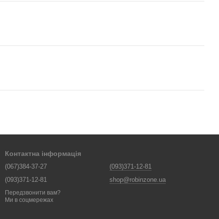
Контактна інформація
(067)384-37-27
(093)371-12-81
(093)371-12-81
shop@robinzone.ua
Передзвонити вам?
Ми в соцмережах