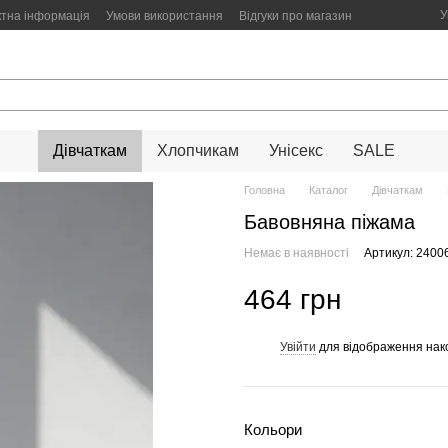
У
ктна інформація
Умови використання
Відгуки про магазин
Дівчаткам
Хлопчикам
Унісекс
SALE
Головна
Каталог
Дівчаткам
Бавовняна піжама
Немає в наявності
Артикул: 2400
464 грн
Увійти
для відображення нак
%
Кольори