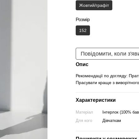
Жовтий/графіт
Розмір
152
Повідомити, коли з'яв
Опис
Рекомендації по догляду: Прат
Прасувати краще з виворітного
Характеристики
Матеріал
Інтерлок (100% бав
Для кого
Дівчаткам
Поширити у соцмережах