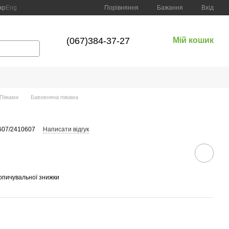
Порівняння
кр
Eng
Бажання
Вхід
(067)384-37-27
Мій кошик
Піжами
Бавовняна піжама
607/2410607
Написати відгук
опичувальної знижки