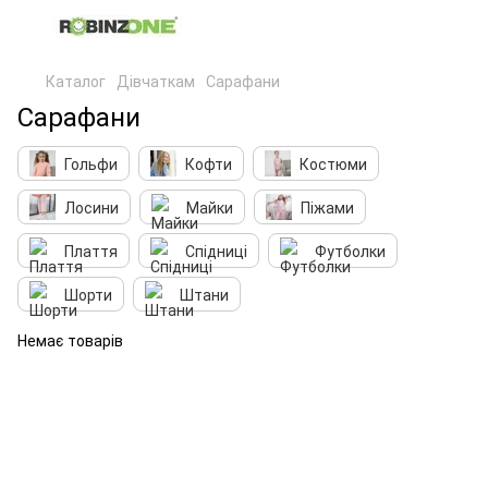
Каталог
Дівчаткам
Сарафани
Сарафани
Гольфи
Кофти
Костюми
Лосини
Майки
Піжами
Плаття
Спідниці
Футболки
Шорти
Штани
Немає товарів