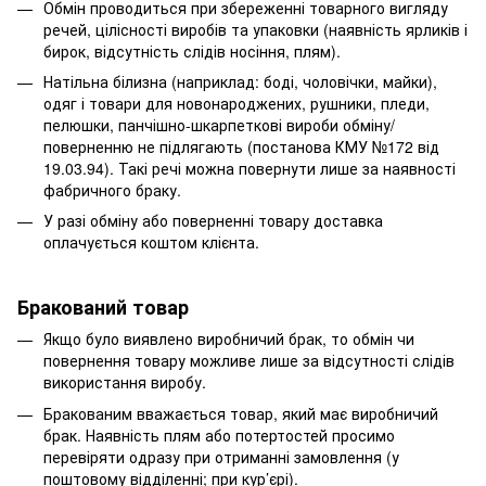
Обмін проводиться при збереженні товарного вигляду
речей, цілісності виробів та упаковки (наявність ярликів і
бирок, відсутність слідів носіння, плям).
Натільна білизна (наприклад: боді, чоловічки, майки),
одяг і товари для новонароджених, рушники, пледи,
пелюшки, панчішно-шкарпеткові вироби обміну/
поверненню не підлягають (постанова КМУ №172 від
19.03.94). Такі речі можна повернути лише за наявності
фабричного браку.
У разі обміну або поверненні товару доставка
оплачується коштом клієнта.
Бракований товар
Якщо було виявлено виробничий брак, то обмін чи
повернення товару можливе лише за відсутності слідів
використання виробу.
Бракованим вважається товар, який має виробничий
брак. Наявність плям або потертостей просимо
перевіряти одразу при отриманні замовлення (у
поштовому відділенні; при кур’єрі).