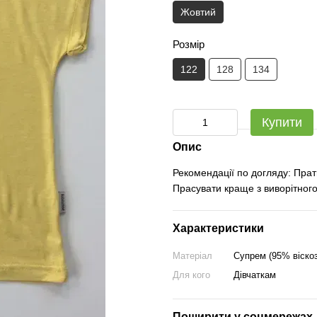
Жовтий
Розмір
122
128
134
Купити
Опис
Рекомендації по догляду: Прат
Прасувати краще з виворітного
Характеристики
Матеріал
Супрем (95% віско
Для кого
Дівчаткам
Поширити у соцмережах