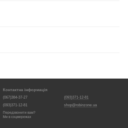
Контактна інформація
(067)384-37-27
(093)371-12-81
(093)371-12-81
shop@robinzone.ua
Передзвонити вам?
Ми в соцмережах