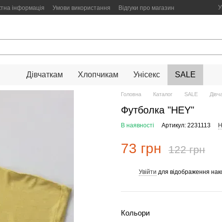
У
ктна інформація
Умови використання
Відгуки про магазин
Дівчаткам
Хлопчикам
Унісекс
SALE
Головна
Каталог
SALE
Дівч
Футболка "HEY"
В наявності
Артикул: 2231113
Н
73 грн
122 грн
Увійти
для відображення нак
%
Кольори