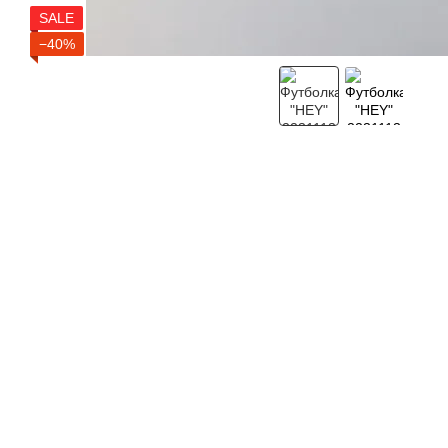
SALE
−40%