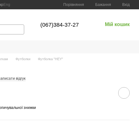
Порівняння
кр
Eng
Бажання
Вхід
(067)384-37-27
Мій кошик
аткам
Футболки
Футболка "HEY"
аписати відгук
опичувальної знижки