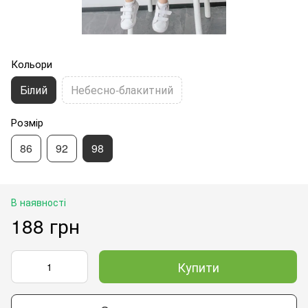
Кольори
Білий
Небесно-блакитний
Розмір
86
92
98
В наявності
188 грн
Купити