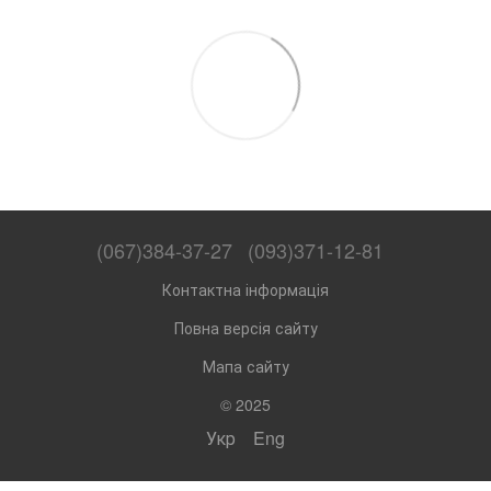
(067)384-37-27
(093)371-12-81
Контактна інформація
Повна версія сайту
Мапа сайту
© 2025
Укр
Eng