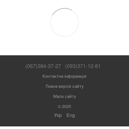
(067)384-37-27
(093)371-12-81
Контактна інформація
Повна версія сайту
Мапа сайту
© 2025
Укр
Eng