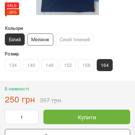
SALE
−30%
Кольори
Білий
Меланж
Синій темний
Розмір
134
140
146
152
158
164
В наявності
250 грн
357 грн
Купити