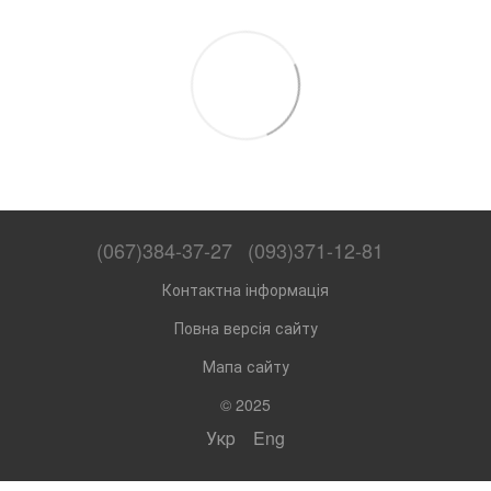
(067)384-37-27
(093)371-12-81
Контактна інформація
Повна версія сайту
Мапа сайту
© 2025
Укр
Eng