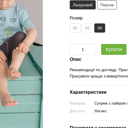
Лазуровий
Персик
Розмір
86
92
98
Купити
Опис
Рекомендації по догляду: Прат
Прасувати краще з виворітного
Характеристики
Матеріал
Супрем з лайкрою 
Для кого
Унісекс
Поширити у соцмережах