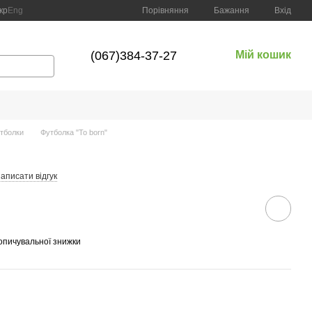
Порівняння
кр
Eng
Бажання
Вхід
(067)384-37-27
Мій кошик
тболки
Футболка "To born"
аписати відгук
опичувальної знижки