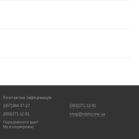
Контактна інформація
(067)384-37-27
(093)371-12-81
(093)371-12-81
shop@robinzone.ua
Передзвонити вам?
Ми в соцмережах