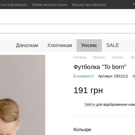
У
ктна інформація
Умови використання
Відгуки про магазин
Дівчаткам
Хлопчикам
Унісекс
SALE
Головна
Каталог
Унісекс
Фу
Футболка "To born"
В наявності
Артикул: 2951112
Н
191 грн
Увійти
для відображення нак
%
Кольори