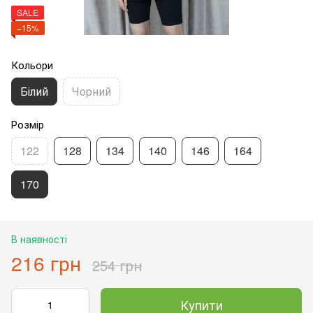
SALE
−15%
Кольори
Білий
Чорний
Розмір
122
128
134
140
146
164
170
В наявності
216 грн
254 грн
Купити