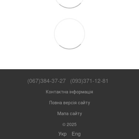
(067)384-37-27
(093)371-12-81
Контактна інформація
Повна версія сайту
Мапа сайту
© 2025
Укр
Eng