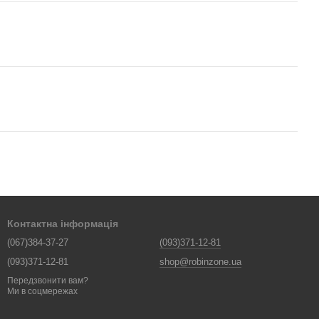
Контактна інформація
(067)384-37-27
(093)371-12-81
(093)371-12-81
shop@robinzone.ua
Передзвонити вам?
Ми в соцмережах