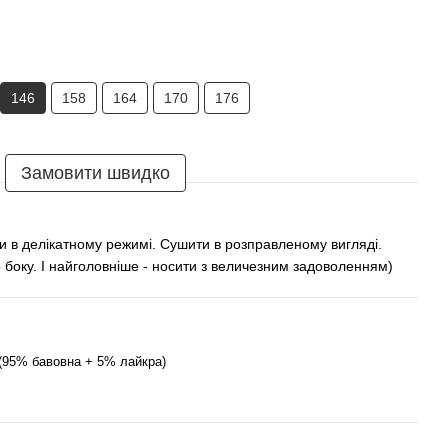
146
158
164
170
176
Замовити швидко
и в делікатному режимі. Сушити в розправленому вигляді.
 боку. І найголовніше - носити з величезним задоволенням)
(95% бавовна + 5% лайкра)