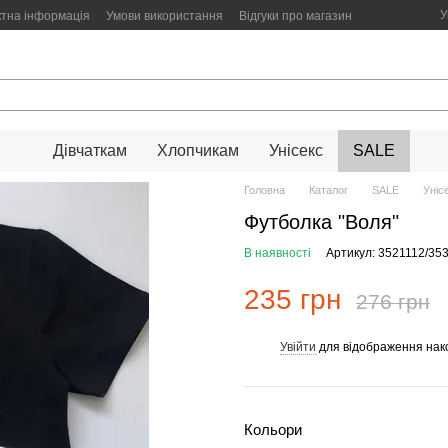
У
ктна інформація
Умови використання
Відгуки про магазин
Дівчаткам
Хлопчикам
Унісекс
SALE
Головна
Каталог
SALE
Уніс
Футболка "Воля"
В наявності
Артикул: 3521112/35
235 грн
276 грн
Увійти
для відображення нак
%
Кольори