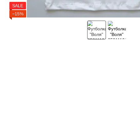
SALE
−15%