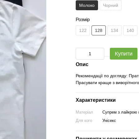
Молоко
Чорний
Розмір
122
128
134
140
Купити
Опис
Рекомендації по догляду: Прат
Прасувати краще з виворітного
Характеристики
Матеріал
Супрем з лайкрою 
Для кого
Унісекс
Поширити у соцмережах