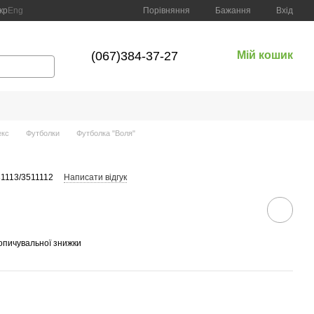
Порівняння
кр
Eng
Бажання
Вхід
(067)384-37-27
Мій кошик
екс
Футболки
Футболка "Воля"
31113/3511112
Написати відгук
опичувальної знижки