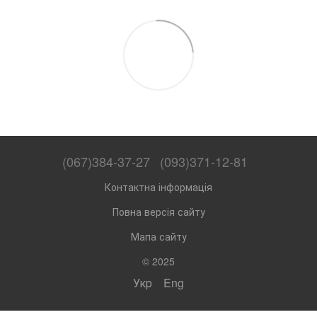
(067)384-37-27
(093)371-12-81
Контактна інформація
Повна версія сайту
Мапа сайту
© 2025
Укр
Eng