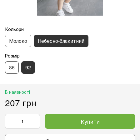
Кольори
Молоко
Небесно-блакитний
Розмір
86
92
В наявності
207 грн
Купити