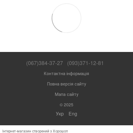
(067)384-37-27
(093)371-12-81
Контактна інформація
Повна версія сайту
Мапа сайту
© 2025
Укр
Eng
Інтернет-магазин створений з Хорошоп