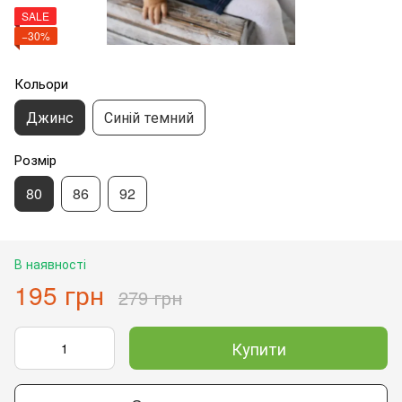
SALE
−30%
Кольори
Джинс
Синій темний
Розмір
80
86
92
В наявності
195 грн
279 грн
Купити