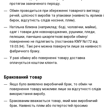
протягом зазначеного періоду.
Обмін проводиться при збереженні товарного вигляду
речей, цілісності виробів та упаковки (наявність ярликів і
бирок, відсутність слідів носіння, плям).
Натільна білизна (наприклад: боді, чоловічки, майки),
одяг і товари для новонароджених, рушники, пледи,
пелюшки, панчішно-шкарпеткові вироби обміну/
поверненню не підлягають (постанова КМУ №172 від
19.03.94). Такі речі можна повернути лише за наявності
фабричного браку.
У разі обміну або поверненні товару доставка
оплачується коштом клієнта.
Бракований товар
Якщо було виявлено виробничий брак, то обмін чи
повернення товару можливе лише за відсутності слідів
використання виробу.
Бракованим вважається товар, який має виробничий
брак. Наявність плям або потертостей просимо