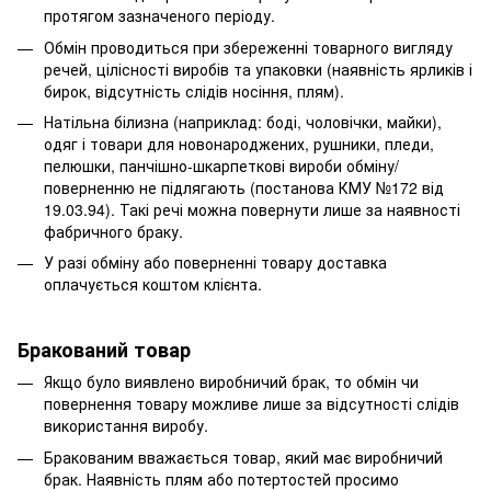
протягом зазначеного періоду.
Обмін проводиться при збереженні товарного вигляду
речей, цілісності виробів та упаковки (наявність ярликів і
бирок, відсутність слідів носіння, плям).
Натільна білизна (наприклад: боді, чоловічки, майки),
одяг і товари для новонароджених, рушники, пледи,
пелюшки, панчішно-шкарпеткові вироби обміну/
поверненню не підлягають (постанова КМУ №172 від
19.03.94). Такі речі можна повернути лише за наявності
фабричного браку.
У разі обміну або поверненні товару доставка
оплачується коштом клієнта.
Бракований товар
Якщо було виявлено виробничий брак, то обмін чи
повернення товару можливе лише за відсутності слідів
використання виробу.
Бракованим вважається товар, який має виробничий
брак. Наявність плям або потертостей просимо