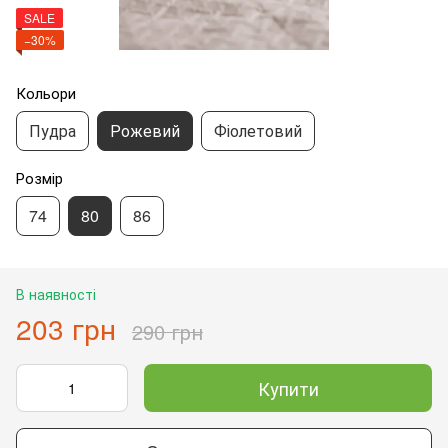
SALE
−30%
Кольори
Пудра
Рожевий
Фіолетовий
Розмір
74
80
86
В наявності
203 грн
290 грн
Купити