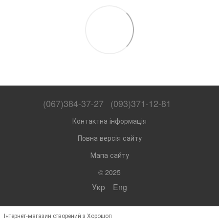
(067)384-37-27
(093)371-12-81
Контактна інформація
Повна версія сайту
Мапа сайту
© 2025
Укр
Eng
Інтернет-магазин створений з Хорошоп