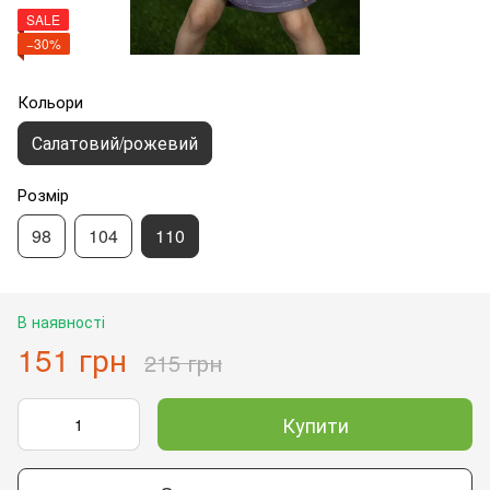
SALE
−30%
Кольори
Салатовий/рожевий
Розмір
98
104
110
В наявності
151 грн
215 грн
Купити