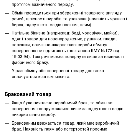
протягом зазначеного періоду.
Обмін проводиться при збереженні товарного вигляду
речей, цілісності виробів та упаковки (наявність ярликів і
бирок, відсутність слідів носіння, плям).
Натільна білизна (наприклад: боді, чоловічки, майки),
одяг і товари для новонароджених, рушники, пледи,
пелюшки, панчішно-шкарпеткові вироби обміну/
поверненню не підлягають (постанова КМУ №172 від
19.03.94). Такі речі можна повернути лише за наявності
фабричного браку.
У разі обміну або поверненні товару доставка
оплачується коштом клієнта.
Бракований товар
Якщо було виявлено виробничий брак, то обмін чи
повернення товару можливе лише за відсутності слідів
використання виробу.
Бракованим вважається товар, який має виробничий
брак. Наявність плям або потертостей просимо