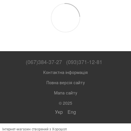
(067)384-37-27
(093)371-12-81
Контактна інформація
Повна версія сайту
Мапа сайту
© 2025
Укр
Eng
Інтернет-магазин створений з Хорошоп