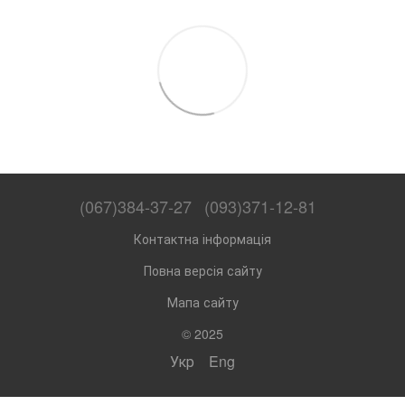
(067)384-37-27
(093)371-12-81
Контактна інформація
Повна версія сайту
Мапа сайту
© 2025
Укр
Eng