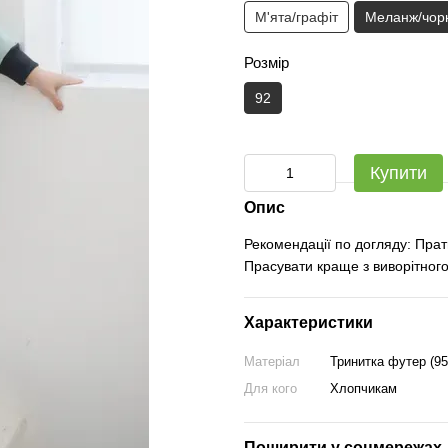
М'ята/графіт
Меланж/чор
Розмір
92
Купити
Опис
Рекомендації по догляду: Прат
Прасувати краще з виворітного
Характеристики
Матеріал
Тринитка футер (9
Для кого
Хлопчикам
Поширити у соцмережах