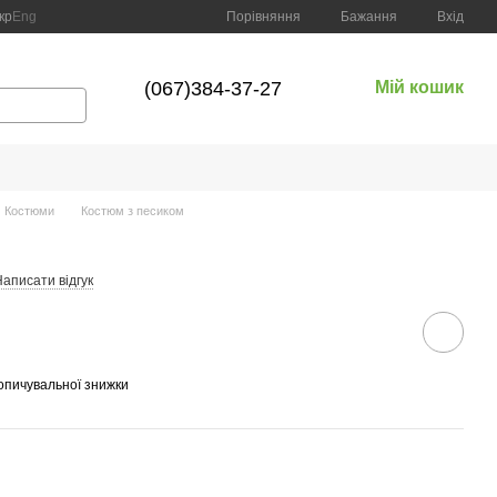
Порівняння
кр
Eng
Бажання
Вхід
(067)384-37-27
Мій кошик
Костюми
Костюм з песиком
аписати відгук
опичувальної знижки