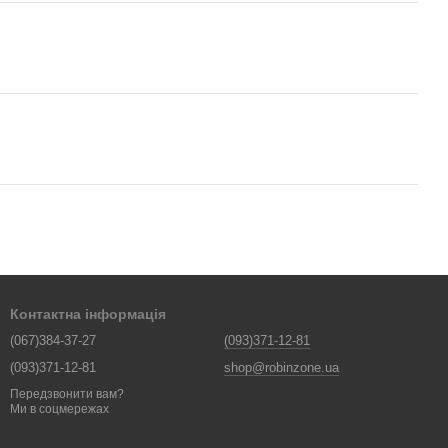
Контактна інформація
(067)384-37-27
(093)371-12-81
(093)371-12-81
shop@robinzone.ua
Передзвонити вам?
Ми в соцмережах