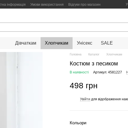
У
ктна інформація
Умови використання
Відгуки про магазин
Дівчаткам
Хлопчикам
Унісекс
SALE
Головна
Каталог
Хлопчикам
Костюм з песиком
В наявності
Артикул: 4581227
Н
498 грн
Увійти
для відображення нак
%
Кольори