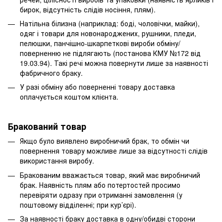
бирок, відсутність слідів носіння, плям).
Натільна білизна (наприклад: боді, чоловічки, майки),
одяг і товари для новонароджених, рушники, пледи,
пелюшки, панчішно-шкарпеткові вироби обміну/
поверненню не підлягають (постанова КМУ №172 від
19.03.94). Такі речі можна повернути лише за наявності
фабричного браку.
У разі обміну або поверненні товару доставка
оплачується коштом клієнта.
Бракований товар
Якщо було виявлено виробничий брак, то обмін чи
повернення товару можливе лише за відсутності слідів
використання виробу.
Бракованим вважається товар, який має виробничий
брак. Наявність плям або потертостей просимо
перевіряти одразу при отриманні замовлення (у
поштовому відділенні; при кур’єрі).
За наявності браку доставка в одну/обидві сторони