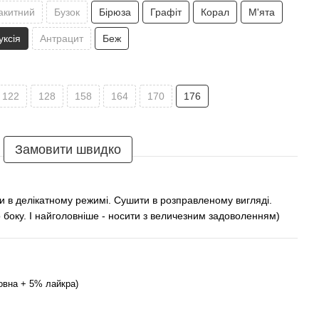
акитний
Бузок
Бірюза
Графіт
Корал
М'ята
уксія
Антрацит
Беж
122
128
158
164
170
176
Замовити швидко
и в делікатному режимі. Сушити в розправленому вигляді.
 боку. І найголовніше - носити з величезним задоволенням)
овна + 5% лайкра)