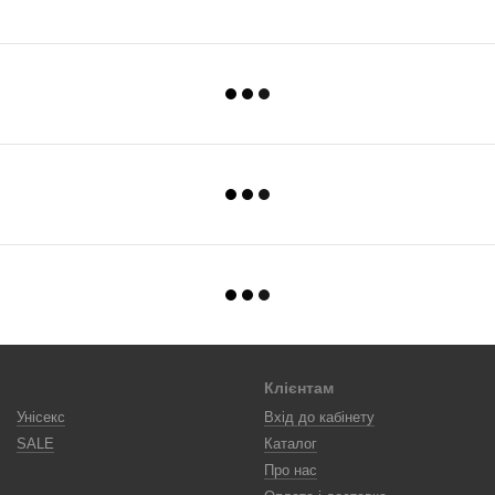
Клієнтам
Унісекс
Вхід до кабінету
SALE
Каталог
Про нас