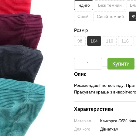
Індиго
Беж темний
Бл
Синій
Синій темний
Ф
Розмір
98
104
110
116
Купити
Опис
Рекомендації по догляду: Прат
Прасувати краще з виворітного
Характеристики
Матеріал
Качкорса (95% бав
Для кого
Дівчаткам