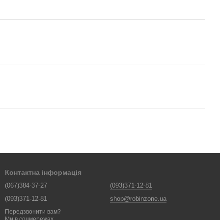
Контактна інформація
(067)384-37-27
(093)371-12-81
(093)371-12-81
shop@robinzone.ua
Передзвонити вам?
Ми в соцмережах