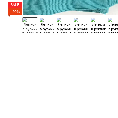
SALE
−20%