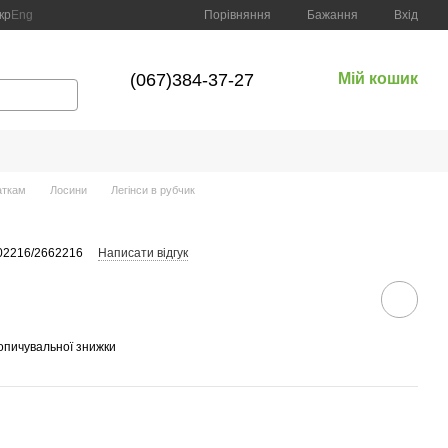
Порівняння
кр
Eng
Бажання
Вхід
(067)384-37-27
Мій кошик
аткам
Лосини
Легінси в рубчик
02216/2662216
Написати відгук
опичувальної знижки