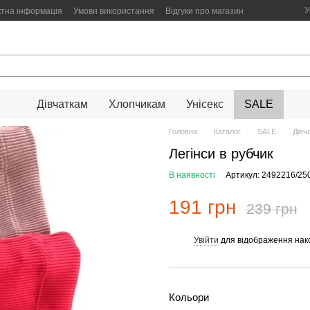
У
ктна інформація
Умови використання
Відгуки про магазин
Дівчаткам
Хлопчикам
Унісекс
SALE
Головна
Каталог
SALE
Дівч
Легінси в рубчик
В наявності
Артикул: 2492216/25
191 грн
239 грн
Увійти
для відображення нак
%
Кольори