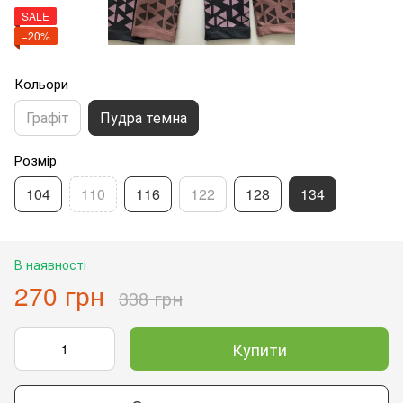
SALE
−20%
Кольори
Графіт
Пудра темна
Розмір
104
110
116
122
128
134
В наявності
270 грн
338 грн
Купити