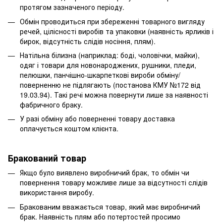
протягом зазначеного періоду.
Обмін проводиться при збереженні товарного вигляду
речей, цілісності виробів та упаковки (наявність ярликів і
бирок, відсутність слідів носіння, плям).
Натільна білизна (наприклад: боді, чоловічки, майки),
одяг і товари для новонароджених, рушники, пледи,
пелюшки, панчішно-шкарпеткові вироби обміну/
поверненню не підлягають (постанова КМУ №172 від
19.03.94). Такі речі можна повернути лише за наявності
фабричного браку.
У разі обміну або поверненні товару доставка
оплачується коштом клієнта.
Бракований товар
Якщо було виявлено виробничий брак, то обмін чи
повернення товару можливе лише за відсутності слідів
використання виробу.
Бракованим вважається товар, який має виробничий
брак. Наявність плям або потертостей просимо