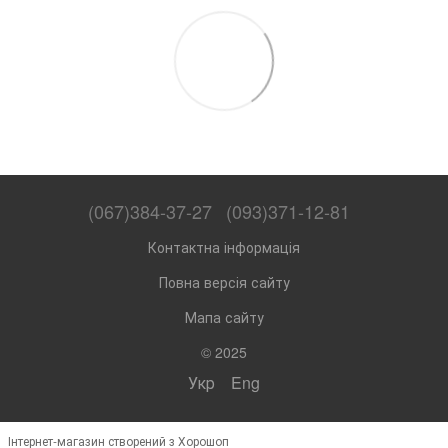
(067)384-37-27
(093)371-12-81
Контактна інформація
Повна версія сайту
Мапа сайту
© 2025
Укр
Eng
Інтернет-магазин створений з Хорошоп