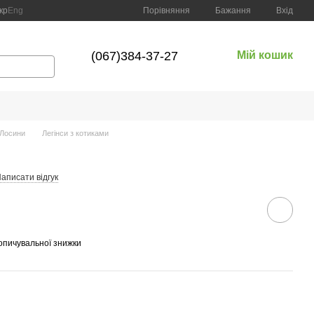
Порівняння
кр
Eng
Бажання
Вхід
(067)384-37-27
Мій кошик
Лосини
Легінси з котиками
аписати відгук
опичувальної знижки