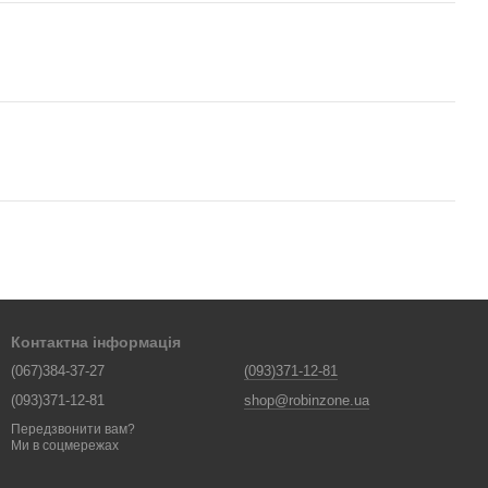
Контактна інформація
(067)384-37-27
(093)371-12-81
(093)371-12-81
shop@robinzone.ua
Передзвонити вам?
Ми в соцмережах