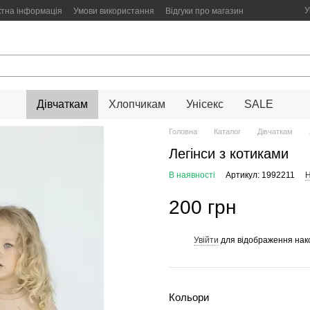
У
ктна інформація
Умови використання
Відгуки про магазин
Дівчаткам
Хлопчикам
Унісекс
SALE
Головна
Каталог
Дівчаткам
Легінси з котиками
В наявності
Артикул: 1992211
Н
200 грн
Увійти
для відображення нак
%
Кольори