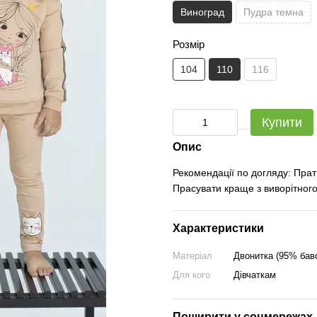
Виноград
Пудра темна
Розмір
104
110
116
Купити
Опис
Рекомендації по догляду: Прат
Прасувати краще з виворітного
Характеристики
Матеріал
Двонитка (95% бав
Для кого
Дівчаткам
Поширити у соцмережах