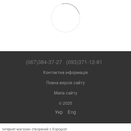
(067)384-37-27
(093)371-12-81
Контактна інформація
Повна версія сайту
Мапа сайту
© 2025
Укр
Eng
Інтернет-магазин створений з Хорошоп