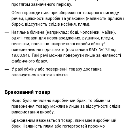
протягом зазначеного періоду.
Обмін проводиться при збереженні товарного вигляду
речей, цілісності виробів та упаковки (наявність ярликів і
бирок, відсутність слідів носіння, плям).
Натільна білизна (наприклад: боді, чоловічки, майки),
одяг і товари для новонароджених, рушники, пледи,
пелюшки, панчішно-шкарпеткові вироби обміну/
поверненню не підлягають (постанова КМУ №172 від
19.03.94). Такі речі можна повернути лише за наявності
фабричного браку.
У разі обміну або поверненні товару доставка
оплачується коштом клієнта.
Бракований товар
Якщо було виявлено виробничий брак, то обмін чи
повернення товару можливе лише за відсутності слідів
використання виробу.
Бракованим вважається товар, який має виробничий
брак. Наявність плям або потертостей просимо