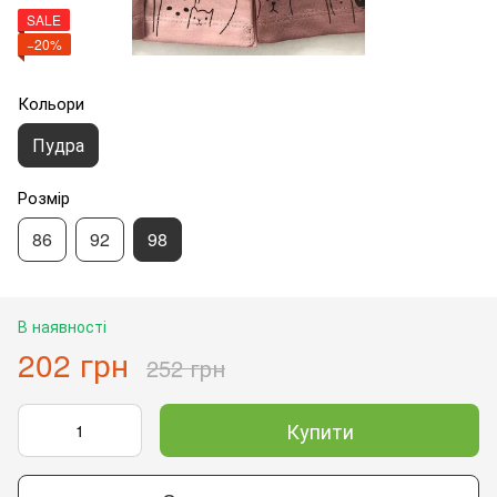
SALE
−20%
Кольори
Пудра
Розмір
86
92
98
В наявності
202 грн
252 грн
Купити