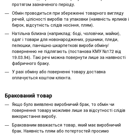
протягом зазначеного періоду.
Обмін проводиться при збереженні товарного вигляду
речей, цілісності виробів та упаковки (наявність ярликів і
бирок, відсутність слідів носіння, плям).
Натільна білизна (наприклад: боді, чоловічки, майки),
одяг і товари для новонароджених, рушники, пледи,
пелюшки, панчішно-шкарпеткові вироби обміну/
поверненню не підлягають (постанова КМУ №172 від
19.03.94). Такі речі можна повернути лише за наявності
фабричного браку.
У разі обміну або поверненні товару доставка
оплачується коштом клієнта.
Бракований товар
Якщо було виявлено виробничий брак, то обмін чи
повернення товару можливе лише за відсутності слідів
використання виробу.
Бракованим вважається товар, який має виробничий
брак. Наявність плям або потертостей просимо