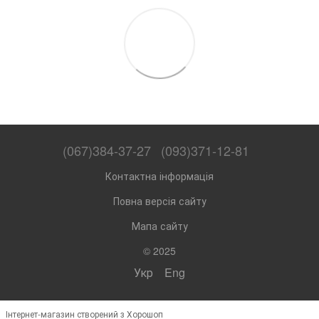
(067)384-37-27
(093)371-12-81
Контактна інформація
Повна версія сайту
Мапа сайту
© 2025
Укр
Eng
Інтернет-магазин створений з Хорошоп