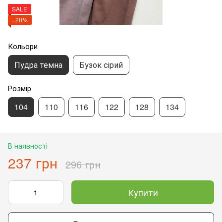
SALE
−20%
Кольори
Пудра темна
Бузок сірий
Розмір
104
110
116
122
128
134
В наявності
237 грн
296 грн
Купити