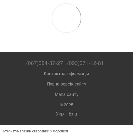
(067)384-37-27
(093)371-12-81
Контактна інформація
Повна версія сайту
Мапа сайту
© 2025
Укр
Eng
Інтернет-магазин створений з Хорошоп