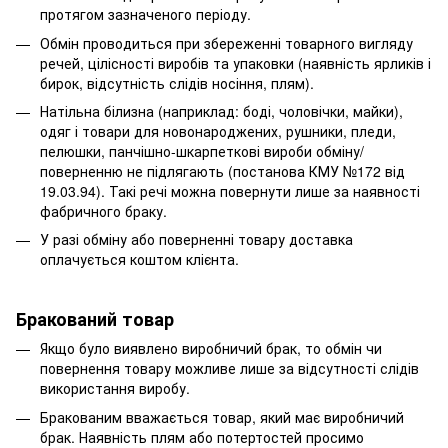
протягом зазначеного періоду.
Обмін проводиться при збереженні товарного вигляду
речей, цілісності виробів та упаковки (наявність ярликів і
бирок, відсутність слідів носіння, плям).
Натільна білизна (наприклад: боді, чоловічки, майки),
одяг і товари для новонароджених, рушники, пледи,
пелюшки, панчішно-шкарпеткові вироби обміну/
поверненню не підлягають (постанова КМУ №172 від
19.03.94). Такі речі можна повернути лише за наявності
фабричного браку.
У разі обміну або поверненні товару доставка
оплачується коштом клієнта.
Бракований товар
Якщо було виявлено виробничий брак, то обмін чи
повернення товару можливе лише за відсутності слідів
використання виробу.
Бракованим вважається товар, який має виробничий
брак. Наявність плям або потертостей просимо