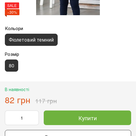
SALE
−30%
Кольори
Фіолетовий темний
Розмір
80
В наявності
82 грн
117 грн
Купити