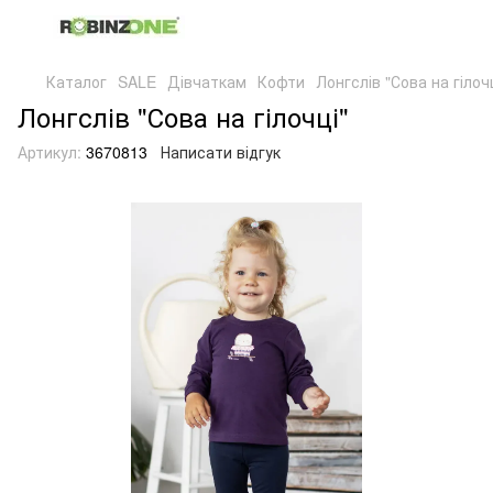
Каталог
SALE
Дівчаткам
Кофти
Лонгслів "Сова на гілоч
Лонгслів "Сова на гілочці"
Артикул:
3670813
Написати відгук