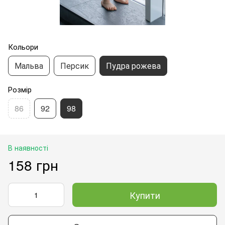
Кольори
Мальва
Персик
Пудра рожева
Розмір
86
92
98
В наявності
158 грн
Купити