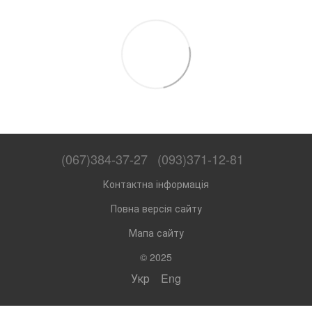
(067)384-37-27
(093)371-12-81
Контактна інформація
Повна версія сайту
Мапа сайту
© 2025
Укр
Eng