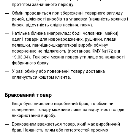
протягом зазначеного періоду.
Обмін проводиться при збереженні товарного вигляду
речей, цілісності виробів та упаковки (наявність ярликів і
бирок, відсутність слідів носіння, плям).
Натільна білизна (наприклад: боді, чоловічки, майки),
одяг і товари для новонароджених, рушники, пледи,
пелюшки, панчішно-шкарпеткові вироби обміну/
поверненню не підлягають (постанова КМУ №172 від
19.03.94). Такі речі можна повернути лише за наявності
фабричного браку.
У разі обміну або поверненні товару доставка
оплачується коштом клієнта.
Бракований товар
Якщо було виявлено виробничий брак, то обмін чи
повернення товару можливе лише за відсутності слідів
використання виробу.
Бракованим вважається товар, який має виробничий
брак. Наявність плям або потертостей просимо