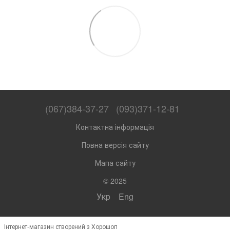
(067)384-37-27
(093)371-12-81
Контактна інформація
Повна версія сайту
Мапа сайту
© 2025
Укр
Eng
Інтернет-магазин створений з Хорошоп