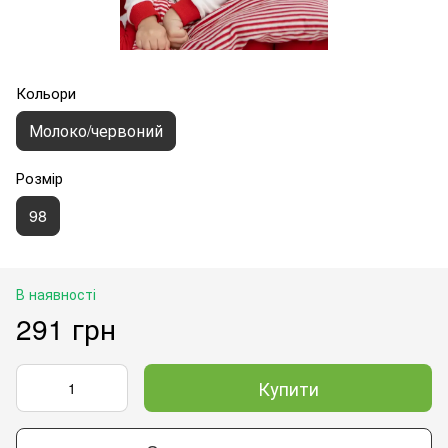
Кольори
Молоко/червоний
Розмір
98
В наявності
291 грн
Купити