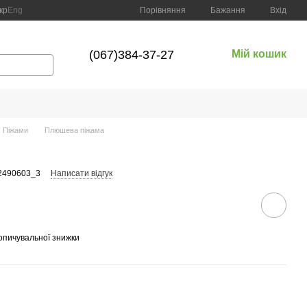
Порівняння
кр
Eng
Бажання
Вхід
(067)384-37-27
Мій кошик
Піжами
Плюшева піжама
/2490603_3
Написати відгук
опичувальної знижки