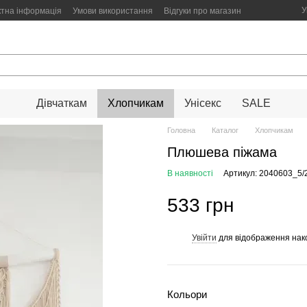
У
ктна інформація
Умови використання
Відгуки про магазин
Дівчаткам
Хлопчикам
Унісекс
SALE
Головна
Каталог
Хлопчикам
Плюшева піжама
В наявності
Артикул: 2040603_5
533 грн
Увійти
для відображення нак
%
Кольори