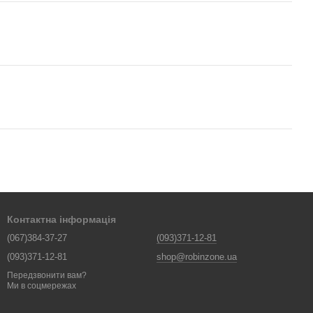
Контактна інформація
(067)384-37-27
(093)371-12-81
(093)371-12-81
shop@robinzone.ua
Передзвонити вам?
Ми в соцмережах