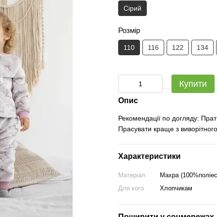
Сірий
Розмір
110
116
122
134
Купити
Опис
Рекомендації по догляду: Прат
Прасувати краще з виворітного
Характеристики
Матеріал
Махра (100%поліес
Для кого
Хлопчикам
Поширити у соцмережах