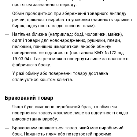
протягом зазначеного періоду.
Обмін проводиться при збереженні товарного вигляду
речей, цілісності виробів та упаковки (наявність ярликів і
бирок, відсутність слідів носіння, плям).
Натільна білизна (наприклад: боді, чоловічки, майки),
одяг і товари для новонароджених, рушники, пледи,
пелюшки, панчішно-шкарпеткові вироби обміну/
поверненню не підлягають (постанова КМУ №172 від
19.03.94). Такі речі можна повернути лише за наявності
фабричного браку.
У разі обміну або поверненні товару доставка
оплачується коштом клієнта.
Бракований товар
Якщо було виявлено виробничий брак, то обмін чи
повернення товару можливе лише за відсутності слідів
використання виробу.
Бракованим вважається товар, який має виробничий
брак. Наявність плям або потертостей просимо