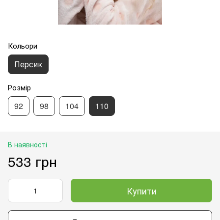
Кольори
Персик
Розмір
92
98
104
110
В наявності
533 грн
Купити