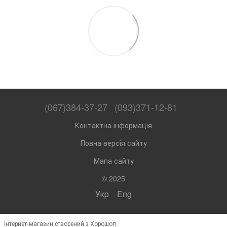
(067)384-37-27
(093)371-12-81
Контактна інформація
Повна версія сайту
Мапа сайту
© 2025
Укр
Eng
Інтернет-магазин створений з Хорошоп