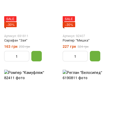
SALE
SALE
−30%
−30%
Артикул: 691811
Артикул: 92407
Сарафан "Зая"
Ромпер "Мишка"
163 грн
227 грн
233 грн
324 грн