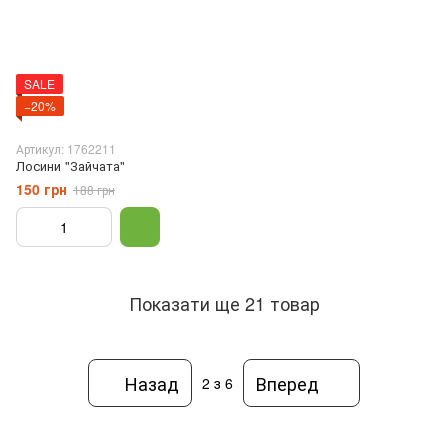
SALE
−20%
Артикул: 1762211
Лосини "Зайчата"
150 грн
188 грн
Показати ще 21 товар
Назад
Вперед
2
з 6