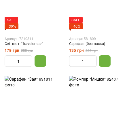
SALE
SALE
−30%
−40%
Артикул: 7210811
Артикул: 581809
Світшот "Traveler car"
Сарафан (без паска)
179 грн
135 грн
255 грн
225 грн