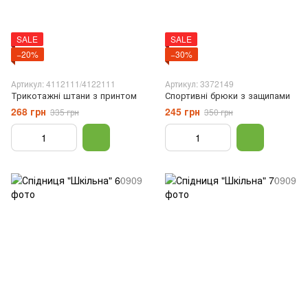
SALE
SALE
−20%
−30%
Артикул: 4112111/4122111
Артикул: 3372149
Трикотажні штани з принтом
Спортивні брюки з защипами
268 грн
245 грн
335 грн
350 грн