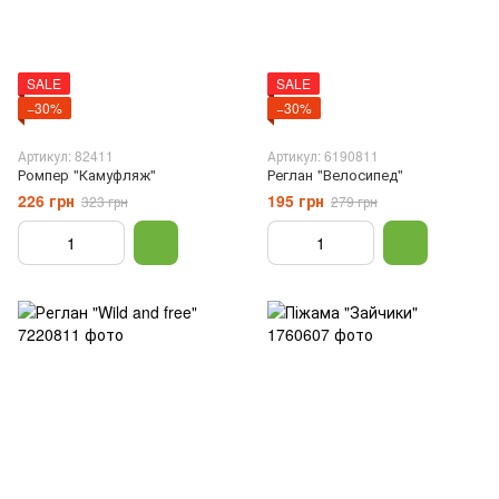
SALE
SALE
−30%
−30%
Артикул: 82411
Артикул: 6190811
Ромпер "Камуфляж"
Реглан "Велосипед"
226 грн
195 грн
323 грн
279 грн