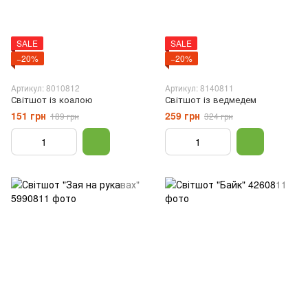
SALE
SALE
−20%
−20%
Артикул: 8010812
Артикул: 8140811
Світшот із коалою
Світшот із ведмедем
151 грн
259 грн
189 грн
324 грн