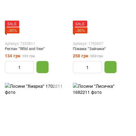
SALE
SALE
−30%
−30%
Артикул: 7220811
Артикул: 1760607
Реглан "Wild and free"
Піжама "Зайчики"
134 грн
258 грн
191 грн
369 грн