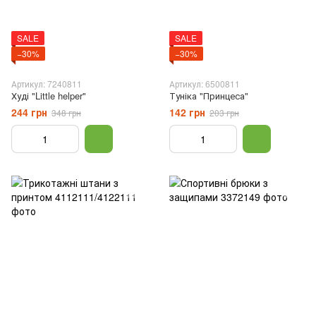
SALE
SALE
−30%
−30%
Артикул: 7240811
Артикул: 6500811
Худі "Little helper"
Туніка "Принцеса"
244 грн
142 грн
348 грн
203 грн