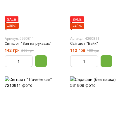
SALE
SALE
−30%
−40%
Артикул: 5990811
Артикул: 4260811
Світшот "Зая на рукавах"
Світшот "Байк"
142 грн
112 грн
203 грн
186 грн