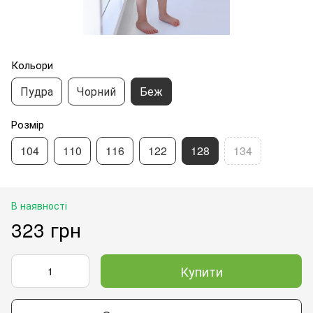
Кольори
Пудра
Чорний
Беж
Розмір
104
110
116
122
128
134
В наявності
323 грн
Купити