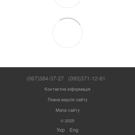
(067)384-37-27
(093)371-12-81
Контактна інформація
Повна версія сайту
Мапа сайту
© 2025
Укр
Eng