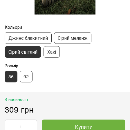
Кольори
Джинс блакитний
Сірий меланж
Сірий світлий
Хакі
Розмір
86
92
В наявності
309 грн
Купити