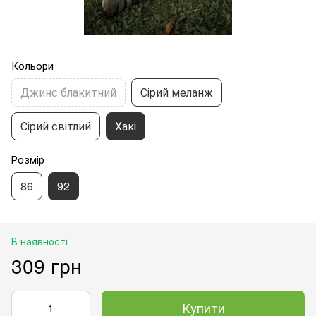
Кольори
Джинс блакитний
Сірий меланж
Сірий світлий
Хакі
Розмір
86
92
В наявності
309 грн
Купити