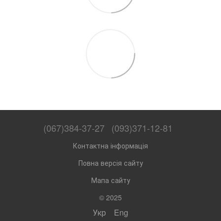
(067)384-37-27
(093)371-12-81
Контактна інформація
Повна версія сайту
Мапа сайту
© 2025
Укр
Eng