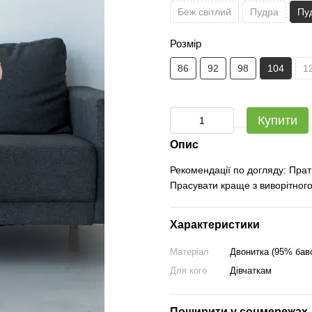
Беж світлий
Пудра
Пу
Розмір
86
92
98
104
1
Купити
Опис
Рекомендації по догляду: Прат
Прасувати краще з виворітного
Характеристики
Матеріал
Двонитка (95% бав
Для кого
Дівчаткам
Поширити у соцмережах