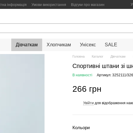
У
ктна інформація
Умови використання
Відгуки про магазин
Дівчаткам
Хлопчикам
Унісекс
SALE
Головна
Каталог
Дівчаткам
Спортивні штани зі ш
В наявності
Артикул: 3252111/32
266 грн
Увійти
для відображення нак
%
Кольори