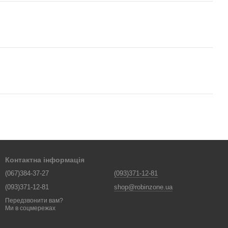
Контактна інформація
(067)384-37-27
(093)371-12-81
(093)371-12-81
shop@robinzone.ua
Передзвонити вам?
Ми в соцмережах