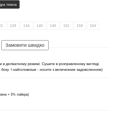
дра темна
22
128
134
140
146
152
158
164
Замовити швидко
и в делікатному режимі. Сушити в розправленому вигляді.
 боку. І найголовніше - носити з величезним задоволенням)
овна + 5% лайкра)