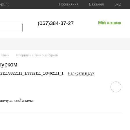
Порівняння
кр
Eng
Бажання
Вхід
(067)384-37-27
Мій кошик
Штани
Спортивні штани зі шнурком
нурком
62111/3322111_1/3332111_1/3462111_1
Написати відгук
опичувальної знижки