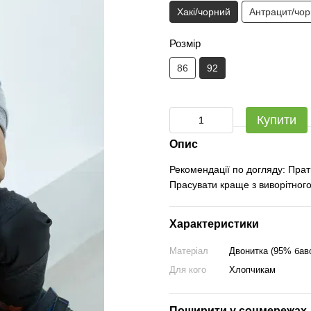
Хакі/чорний
Антрацит/чо
Розмір
86
92
Купити
Опис
Рекомендації по догляду: Прат
Прасувати краще з виворітного
Характеристики
Матеріал
Двонитка (95% бав
Для кого
Хлопчикам
Поширити у соцмережах