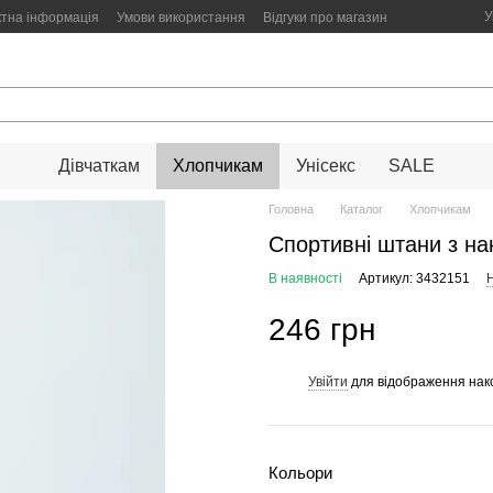
У
ктна інформація
Умови використання
Відгуки про магазин
Дівчаткам
Хлопчикам
Унісекс
SALE
Головна
Каталог
Хлопчикам
Спортивні штани з на
В наявності
Артикул: 3432151
Н
246 грн
Увійти
для відображення нак
%
Кольори