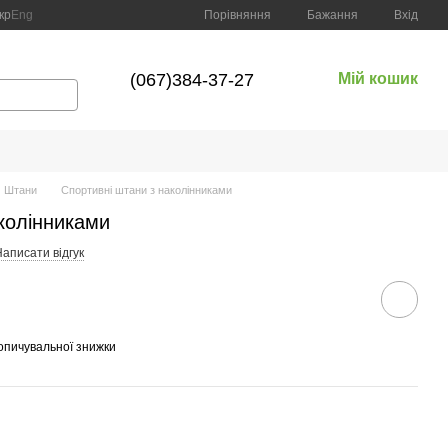
Порівняння
кр
Eng
Бажання
Вхід
(067)384-37-27
Мій кошик
Штани
Спортивні штани з наколінниками
колінниками
аписати відгук
опичувальної знижки