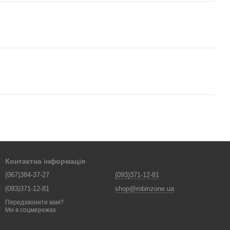
Контактна інформація
(067)384-37-27
(093)371-12-81
(093)371-12-81
shop@robinzone.ua
Передзвонити вам?
Ми в соцмережах