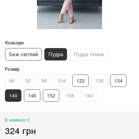
Кольори
Беж світлий
Пудра
Пудра темна
Розмір
86
92
98
104
122
128
134
140
146
152
158
164
В наявності
324 грн