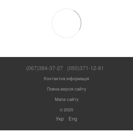
(067)384-37-27
(093)371-12-81
Контактна інформація
Повна версія сайту
Мапа сайту
© 2025
Укр
Eng