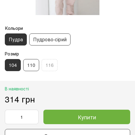
Кольори
Пудра
Пудрово-сірий
Розмір
104
110
116
В наявності
314 грн
Купити