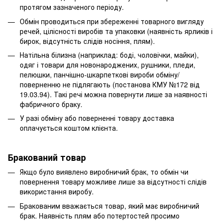
протягом зазначеного періоду.
Обмін проводиться при збереженні товарного вигляду
речей, цілісності виробів та упаковки (наявність ярликів і
бирок, відсутність слідів носіння, плям).
Натільна білизна (наприклад: боді, чоловічки, майки),
одяг і товари для новонароджених, рушники, пледи,
пелюшки, панчішно-шкарпеткові вироби обміну/
поверненню не підлягають (постанова КМУ №172 від
19.03.94). Такі речі можна повернути лише за наявності
фабричного браку.
У разі обміну або поверненні товару доставка
оплачується коштом клієнта.
Бракований товар
Якщо було виявлено виробничий брак, то обмін чи
повернення товару можливе лише за відсутності слідів
використання виробу.
Бракованим вважається товар, який має виробничий
брак. Наявність плям або потертостей просимо