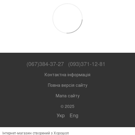
(067)384-37-27
(093)371-12-81
Контактна інформація
Повна версія сайту
Мапа сайту
© 2025
Укр
Eng
Інтернет-магазин створений з Хорошоп