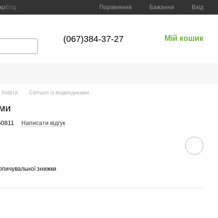
Порівняння
кр
Eng
Бажання
Вхід
(067)384-37-27
Мій кошик
Кофти
Світшот із ведмедиками
ами
60811
Написати відгук
опичувальної знижки