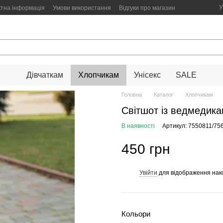
У
ктна інформація
Умови використання
Відгуки про магазин
Дівчаткам
Хлопчикам
Унісекс
SALE
Головна
Каталог
Хлопчикам
Світшот із ведмедик
В наявності
Артикул: 7550811/75
450 грн
Увійти
для відображення нак
%
Кольори