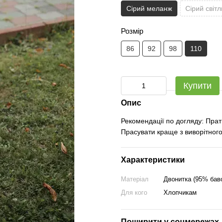
Сірий меланж
Сірий світ
Розмір
86
92
98
110
Купити
Опис
Рекомендації по догляду: Прат
Прасувати краще з виворітного
Характеристики
Матеріал
Двонитка (95% бав
Для кого
Хлопчикам
Поширити у соцмережах