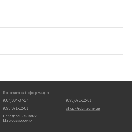
Контактна інформація
(067)384-37-27
(093)371-12-81
(093)371-12-81
shop@robinzone.ua
Передзвонити вам?
Ми в соцмережах