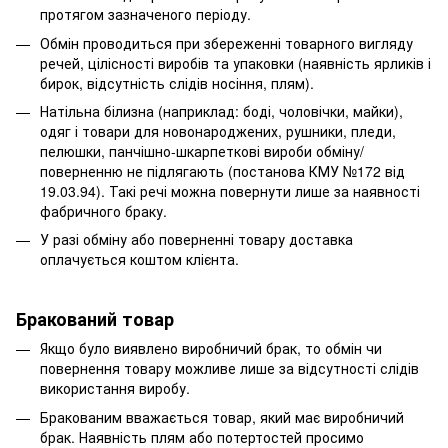
протягом зазначеного періоду.
Обмін проводиться при збереженні товарного вигляду
речей, цілісності виробів та упаковки (наявність ярликів і
бирок, відсутність слідів носіння, плям).
Натільна білизна (наприклад: боді, чоловічки, майки),
одяг і товари для новонароджених, рушники, пледи,
пелюшки, панчішно-шкарпеткові вироби обміну/
поверненню не підлягають (постанова КМУ №172 від
19.03.94). Такі речі можна повернути лише за наявності
фабричного браку.
У разі обміну або поверненні товару доставка
оплачується коштом клієнта.
Бракований товар
Якщо було виявлено виробничий брак, то обмін чи
повернення товару можливе лише за відсутності слідів
використання виробу.
Бракованим вважається товар, який має виробничий
брак. Наявність плям або потертостей просимо