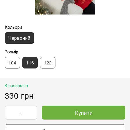
Кольори
Червоний
Розмір
104
116
122
В наявності
330 грн
Купити