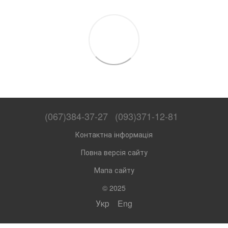
(067)384-37-27
(093)371-12-81
Контактна інформація
Повна версія сайту
Мапа сайту
© 2025
Укр
Eng