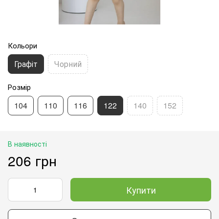
Кольори
Графіт
Чорний
Розмір
104
110
116
122
140
152
В наявності
206 грн
Купити