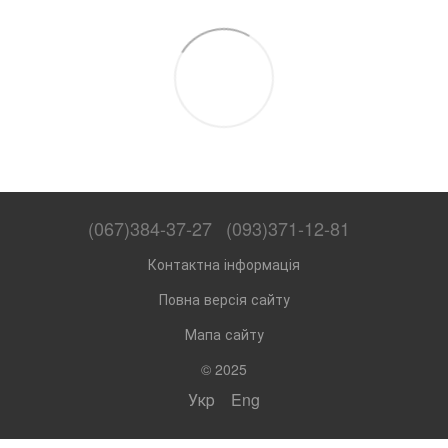
(067)384-37-27
(093)371-12-81
Контактна інформація
Повна версія сайту
Мапа сайту
© 2025
Укр
Eng